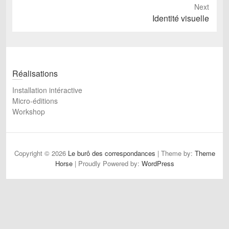
e
Next
v
N
Identité visuelle
i
e
o
x
u
t
s
p
Réalisations
p
o
o
s
Installation intéractive
s
t
Micro-éditions
t
Workshop
:
:
Copyright © 2026
Le burô des correspondances
| Theme by:
Theme
Horse
| Proudly Powered by:
WordPress